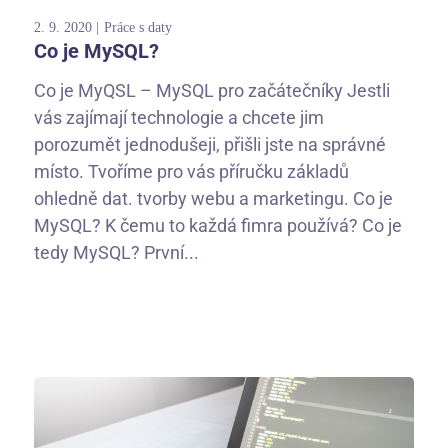
2. 9. 2020
Práce s daty
Co je MySQL?
Co je MyQSL – MySQL pro začátečníky Jestli
vás zajímají technologie a chcete jim
porozumět jednodušeji, přišli jste na správné
místo. Tvoříme pro vás příručku základů
ohledně dat. tvorby webu a marketingu. Co je
MySQL? K čemu to každá fimra používá? Co je
tedy MySQL? První...