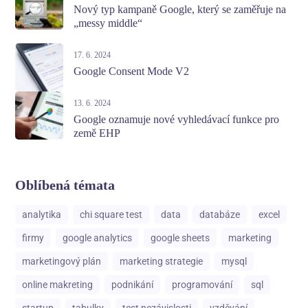
Nový typ kampaně Google, který se zaměřuje na
„messy middle“
17. 6. 2024
Google Consent Mode V2
13. 6. 2024
Google oznamuje nové vyhledávací funkce pro
země EHP
Oblíbená témata
analytika
chi square test
data
databáze
excel
firmy
google analytics
google sheets
marketing
marketingový plán
marketing strategie
mysql
online makreting
podnikání
programování
sql
startup
tabulky
test nezávislosti
vzděvání