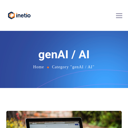
genAI / AI
Home
Category "genAI / AI"