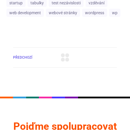
startup
tabulky
test nezávislosti
vzděvání
web development
webové stránky
wordpress
wp
PŘEDCHOZÍ
Pojďme spolupracovat