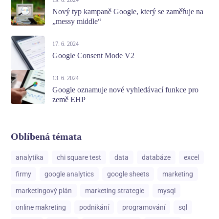
19. 6. 2024
Nový typ kampaně Google, který se zaměřuje na
„messy middle“
17. 6. 2024
Google Consent Mode V2
13. 6. 2024
Google oznamuje nové vyhledávací funkce pro
země EHP
Oblíbená témata
analytika
chi square test
data
databáze
excel
firmy
google analytics
google sheets
marketing
marketingový plán
marketing strategie
mysql
online makreting
podnikání
programování
sql