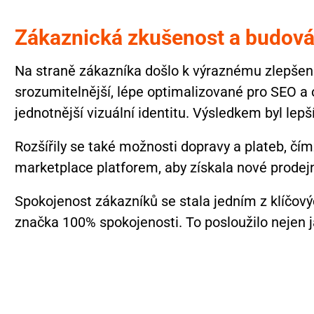
Zákaznická zkušenost a budová
C
Na straně zákazníka došlo k výraznému zlepšení 
h
srozumitelnější, lépe optimalizované pro SEO a o
a
jednotnější vizuální identitu. Výsledkem byl lepš
t
G
Rozšířily se také možnosti dopravy a plateb, čí
P
marketplace platforem, aby získala nové prodejní
T
s
Spokojenost zákazníků se stala jedním z klíčový
a
i
značka 100% spokojenosti. To posloužilo nejen ja
d
: