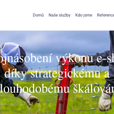
Domů
Naše služby
Kdo jsme
Referenc
jnásobení výkonu e-
díky strategickému a
louhodobému škálová