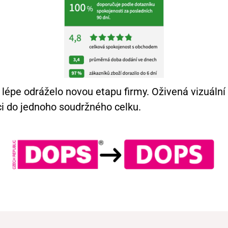
lépe odráželo novou etapu firmy. Oživená vizuální 
aci do jednoho soudržného celku.