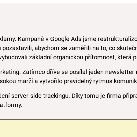
u
eklamy. Kampaně v Google Ads jsme restrukturali
lu pozastavili, abychom se zaměřili na to, co skut
 vybudovali základní organickou přítomnost, která p
rketing. Zatímco dříve se posílal jeden newslette
 vysokou marží a vytvořilo pravidelný rytmus komuni
ení server-side trackingu. Díky tomu je firma přip
latformy.