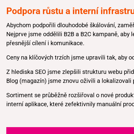
Podpora růstu a interní infrastr
Abychom podpořili dlouhodobé škálování, zaměři
Nejprve jsme oddělili B2B a B2C kampaně, aby lé
přesnější cílení i komunikace.
Ceny na klíčových trzích jsme upravili tak, aby
Z hlediska SEO jsme zlepšili strukturu webu př
Blog (magazín) jsme znovu oživili a lokalizovali 
Sortiment se průběžně rozšiřoval o nové produkt
interní aplikace, které zefektivnily manuální pr