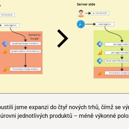
stili jsme expanzi do čtyř nových trhů, čímž se vý
rovni jednotlivých produktů – méně výkonné položk