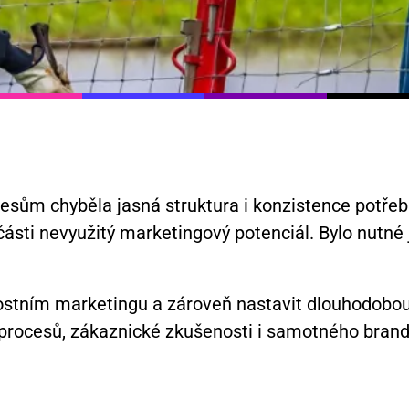
cesům chyběla jasná struktura i konzistence potře
části nevyužitý marketingový potenciál. Bylo nutné
stním marketingu a zároveň nastavit dlouhodobou 
 procesů, zákaznické zkušenosti i samotného brand