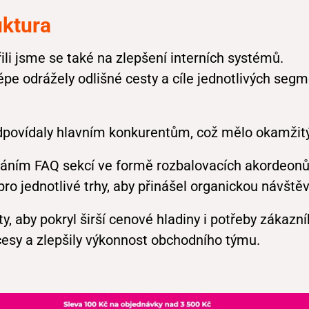
uktura
li jsme se také na zlepšení interních systémů.
pe odrážely odlišné cesty a cíle jednotlivých seg
 odpovídaly hlavním konkurentům, což mělo okamžit
idáním FAQ sekcí ve formě rozbalovacích akordeonů
pro jednotlivé trhy, aby přinášel organickou návštěv
y, aby pokryl širší cenové hladiny i potřeby záka
ocesy a zlepšily výkonnost obchodního týmu.