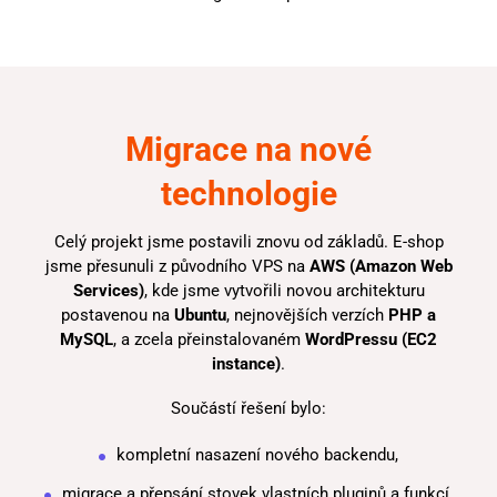
Migrace na nové
technologie
Celý projekt jsme postavili znovu od základů. E-shop
jsme přesunuli z původního VPS na
AWS (Amazon Web
Services)
, kde jsme vytvořili novou architekturu
postavenou na
Ubuntu
, nejnovějších verzích
PHP a
MySQL
, a zcela přeinstalovaném
WordPressu (EC2
instance)
.
Součástí řešení bylo:
kompletní nasazení nového backendu,
migrace a přepsání stovek vlastních pluginů a funkcí,